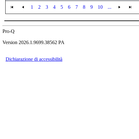
1
2
3
4
5
6
7
8
9
10
...
Pro-Q
Version 2026.1.9699.38562 PA
Dichiarazione di accessibilità