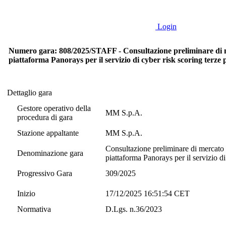
Login
Numero gara: 808/2025/STAFF - Consultazione preliminare di merc
piattaforma Panorays per il servizio di cyber risk scoring terze 
Dettaglio gara
Dettaglio gara
Gestore operativo della
MM S.p.A.
procedura di gara
Stazione appaltante
MM S.p.A.
Consultazione preliminare di mercato f
Denominazione gara
piattaforma Panorays per il servizio di
Progressivo Gara
309/2025
Inizio
17/12/2025 16:51:54 CET
Normativa
D.Lgs. n.36/2023