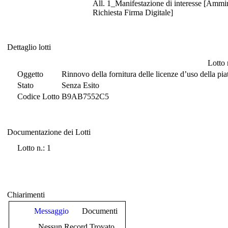
All. 1_Manifestazione di interesse [Ammin
Richiesta Firma Digitale]
Dettaglio lotti
Dettaglio lotti
Lotto 
Oggetto
Rinnovo della fornitura delle licenze d’uso della piat
Stato
Senza Esito
Codice Lotto
B9AB7552C5
Documentazione dei Lotti
Documentazione dei Lotti
Lotto n.: 1
Chiarimenti
Messaggio
Documenti
Nessun Record Trovato