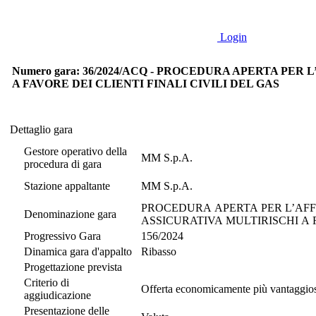
Login
Numero gara: 36/2024/ACQ - PROCEDURA APERTA PE
A FAVORE DEI CLIENTI FINALI CIVILI DEL GAS
Dettaglio gara
Dettaglio gara
Gestore operativo della
MM S.p.A.
procedura di gara
Stazione appaltante
MM S.p.A.
PROCEDURA APERTA PER L’AFF
Denominazione gara
ASSICURATIVA MULTIRISCHI A F
Progressivo Gara
156/2024
Dinamica gara d'appalto
Ribasso
Progettazione prevista
Criterio di
Offerta economicamente più vantaggio
aggiudicazione
Presentazione delle