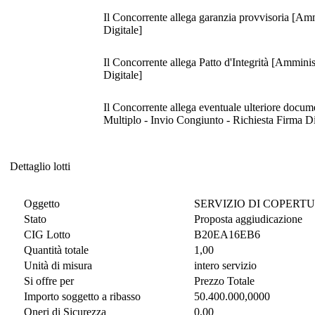
Il Concorrente allega garanzia provvisoria [Amm
Digitale]
Il Concorrente allega Patto d'Integrità [Amminis
Digitale]
Il Concorrente allega eventuale ulteriore docume
Multiplo - Invio Congiunto - Richiesta Firma Di
Dettaglio lotti
Dettaglio lotti
Oggetto
SERVIZIO DI COPERTU
Stato
Proposta aggiudicazione
CIG Lotto
B20EA16EB6
Quantità totale
1,00
Unità di misura
intero servizio
Si offre per
Prezzo Totale
Importo soggetto a ribasso
50.400.000,0000
Oneri di Sicurezza
0,00