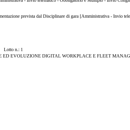
ncorrente allega garanzia provvisoria [Amministrativa - Invio telematico - Obbligatorio e Multiplo -
 di gara [Amministrativa - Invio telematico - Facoltativo e Multiplo - Invio
Lotto n.: 1
NE ED EVOLUZIONE DIGITAL WORKPLACE E FLEET MANA