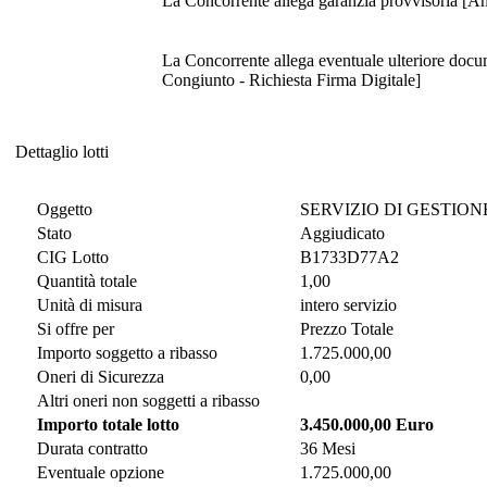
La Co
La Concorrente allega eventuale ulteriore documentazione prevista dal Disciplinare
Congiunto - Richiesta Firma Digitale]
Dettaglio lotti
Dettaglio lotti
Oggetto
SERVIZIO DI GESTIO
Stato
Aggiudicato
CIG Lotto
B1733D77A2
Quantità totale
1,00
Unità di misura
intero servizio
Si offre per
Prezzo Totale
Importo soggetto a ribasso
1.725.000,00
Oneri di Sicurezza
0,00
Altri oneri non soggetti a ribasso
Importo totale lotto
3.450.000,00 Euro
Durata contratto
36 Mesi
Eventuale opzione
1.725.000,00