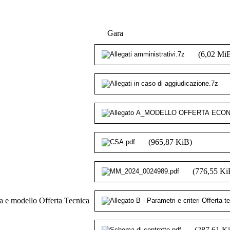
Gara
(6,02 Mi
(965,87 KiB)
(776,55 Ki
ca e modello Offerta Tecnica
(287,61 K