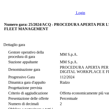
Login
Numero gara: 25/2024/ACQ - PROCEDURA APERTA PE
FLEET MANAGEMENT
Dettaglio gara
Dettaglio gara
Gestore operativo della
MM S.p.A.
procedura di gara
Stazione appaltante
MM S.p.A.
PROCEDURA APERTA PER 
Denominazione gara
DIGITAL WORKPLACE E 
Progressivo Gara
112/2024
Dinamica gara d'appalto
Rialzo
Progettazione prevista
Criterio di aggiudicazione
Offerta economicamente più va
Presentazione delle offerte
Percentuale
Numero di decimali
2