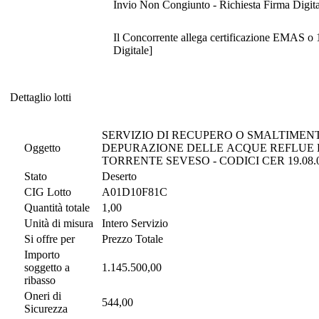
Invio Non Congiunto - Richiesta Firma Digita
Il Concorrente allega certificazione EMAS o 
Digitale]
Dettaglio lotti
Dettaglio lotti
SERVIZIO DI RECUPERO O SMALTIMENTO
Oggetto
DEPURAZIONE DELLE ACQUE REFLUE D
TORRENTE SEVESO - CODICI CER 19.08.01
Stato
Deserto
CIG Lotto
A01D10F81C
Quantità totale
1,00
Unità di misura
Intero Servizio
Si offre per
Prezzo Totale
Importo
soggetto a
1.145.500,00
ribasso
Oneri di
544,00
Sicurezza