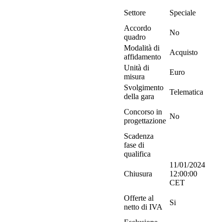
Settore
Speciale
Accordo
No
quadro
Modalità di
Acquisto
affidamento
Unità di
Euro
misura
Svolgimento
Telematica
della gara
Concorso in
No
progettazione
Scadenza
fase di
qualifica
11/01/2024
Chiusura
12:00:00
CET
Offerte al
Si
netto di IVA