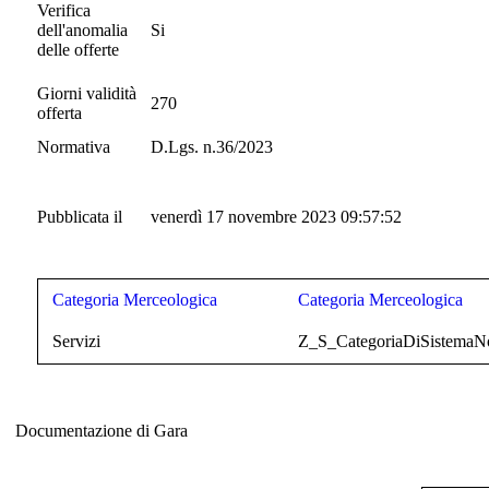
Verifica
dell'anomalia
Si
delle offerte
Giorni validità
270
offerta
Normativa
D.Lgs. n.36/2023
Pubblicata il
venerdì 17 novembre 2023 09:57:52
Categoria Merceologica
Categoria Merceologica
Servizi
Z_S_CategoriaDiSistemaNo
Documentazione di Gara
Documentazione di Gara