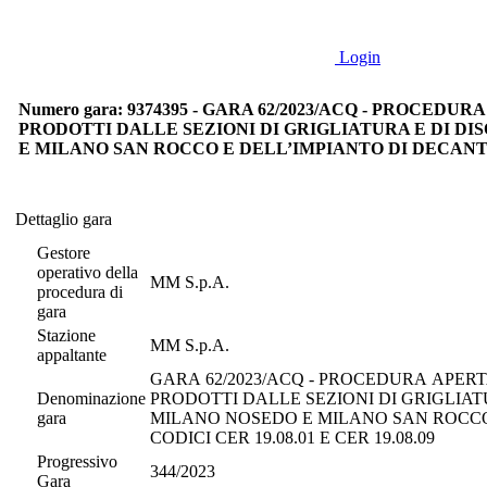
Login
Numero gara: 9374395 - GARA 62/2023/ACQ - PROCE
PRODOTTI DALLE SEZIONI DI GRIGLIATURA E DI D
E MILANO SAN ROCCO E DELL’IMPIANTO DI DECANTAZ
Dettaglio gara
Dettaglio gara
Gestore
operativo della
MM S.p.A.
procedura di
gara
Stazione
MM S.p.A.
appaltante
GARA 62/2023/ACQ - PROCEDURA APERT
Denominazione
PRODOTTI DALLE SEZIONI DI GRIGLIAT
gara
MILANO NOSEDO E MILANO SAN ROCCO
CODICI CER 19.08.01 E CER 19.08.09
Progressivo
344/2023
Gara