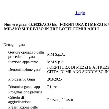
Login
Numero gara: 63/2025/ACQ-bis - FORNITURA DI MEZ
MILANO SUDDIVISO IN TRE LOTTI CUMULABILI
Dettaglio gara
Dettaglio gara
Gestore operativo della
MM S.p.A.
procedura di gara
Stazione appaltante
MM S.p.A.
FORNITURA DI MEZZI E ATTRE
Denominazione gara
CITTA’ DI MILANO SUDDIVISO I
Progressivo Gara
203/2025
Dinamica gara d'appalto
Rialzo
Progettazione prevista
Criterio di
Prezzo più basso
aggiudicazione
Presentazione delle