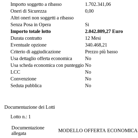
Importo soggetto a ribasso
1.702.341,06
Oneri di Sicurezza
0,00
Altri oneri non soggetti a ribasso
Senza Posa in Opera
Si
Importo totale lotto
2.042.809,27 Euro
Durata contratto
12 Mesi
Eventuale opzione
340.468,21
Criterio di aggiudicazione
Prezzo più basso
Usa dettaglio offerta economica
No
Usa scheda economica con punteggio
No
LCC
No
Convenzione
No
Seduta pubblica
No
Documentazione dei Lotti
Documentazione dei Lotti
Lotto n.: 1
Documentazione
MODELLO OFFERTA ECONOMICA 
allegata