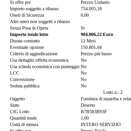
Si offre per
Prezzo Unitario
Importo soggetto a ribasso
754.005,18
Oneri di Sicurezza
0,00
Altri oneri non soggetti a ribasso
Senza Posa in Opera
Si
Importo totale lotto
904.806,22 Euro
Durata contratto
12 Mesi
Eventuale opzione
150.801,04
Criterio di aggiudicazione
Prezzo più basso
Usa dettaglio offerta economica
No
Usa scheda economica con punteggio
No
LCC
No
Convenzione
No
Seduta pubblica
No
Lotto n.: 2
Oggetto
Fornitura di rasaerba e relat
Stato
Deserto
CIG Lotto
B7B583B93F
Quantità totale
1,00
Unità di misura
INTERO SERVIZIO
Si offre per
Prezzo Totale