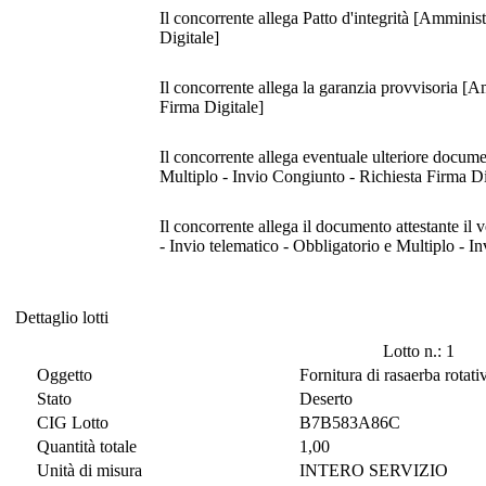
Il concorrente allega Patto d'integrità [Amminis
Digitale]
Il concorrente allega la garanzia provvisoria [A
Firma Digitale]
Il concorrente allega eventuale ulteriore documen
Multiplo - Invio Congiunto - Richiesta Firma Di
Il concorrente allega il documento attestante i
- Invio telematico - Obbligatorio e Multiplo - I
Dettaglio lotti
Dettaglio lotti
Lotto n.: 1
Oggetto
Fornitura di rasaerba rotativ
Stato
Deserto
CIG Lotto
B7B583A86C
Quantità totale
1,00
Unità di misura
INTERO SERVIZIO