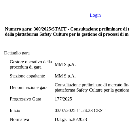
Login
Numero gara: 360/2025/STAFF - Consultazione preliminare di merc
della piattaforma Safety Culture per la gestione di processi 
Dettaglio gara
Dettaglio gara
Gestore operativo della
MM S.p.A.
procedura di gara
Stazione appaltante
MM S.p.A.
Consultazione preliminare di mercato final
Denominazione gara
piattaforma Safety Culture per la gesti
Progressivo Gara
177/2025
Inizio
03/07/2025 11:24:28 CEST
Normativa
D.Lgs. n.36/2023