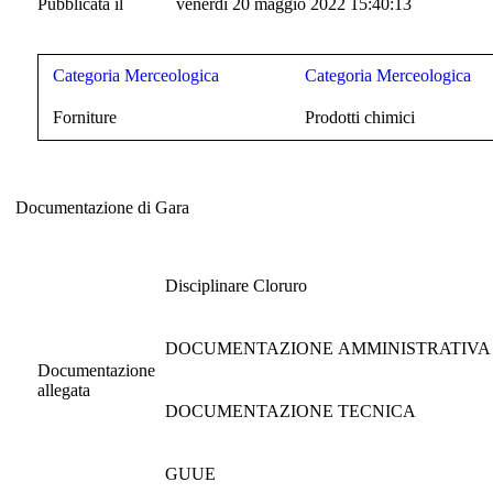
Pubblicata il
venerdì 20 maggio 2022 15:40:13
Categoria Merceologica
Categoria Merceologica
Forniture
Prodotti chimici
Documentazione di Gara
Documentazione di Gara
Disciplinare Cloruro
DOCUMENTAZIONE AMMINISTRATIVA
Documentazione
allegata
DOCUMENTAZIONE TECNICA
GUUE