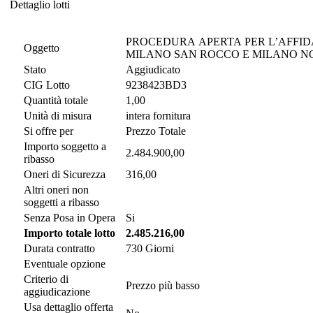
Dettaglio lotti
Dettaglio lotti
PROCEDURA APERTA PER L’AFFID
Oggetto
Stato
Aggiudicato
CIG Lotto
9238423BD3
Quantità totale
1,00
Unità di misura
intera fornitura
Si offre per
Prezzo Totale
Importo soggetto a
2.484.900,00
ribasso
Oneri di Sicurezza
316,00
Altri oneri non
soggetti a ribasso
Senza Posa in Opera
Si
Importo totale lotto
2.485.216,00
Durata contratto
730 Giorni
Eventuale opzione
Criterio di
Prezzo più basso
aggiudicazione
Usa dettaglio offerta