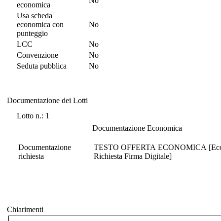
No
economica
Usa scheda
economica con
No
punteggio
LCC
No
Convenzione
No
Seduta pubblica
No
Documentazione dei Lotti
Documentazione dei Lotti
Lotto n.: 1
Documentazione Economica
Documentazione
TESTO OFFERTA ECONOMICA [Economica 
richiesta
Richiesta Firma Digitale]
Chiarimenti