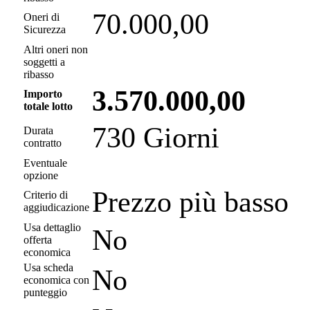
70.000,00
Oneri di
Sicurezza
Altri oneri non
soggetti a
ribasso
3.570.000,00
Importo
totale lotto
730 Giorni
Durata
contratto
Eventuale
opzione
Prezzo più basso
Criterio di
aggiudicazione
Usa dettaglio
No
offerta
economica
Usa scheda
No
economica con
punteggio