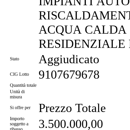
IMPIANTI AUTO
RISCALDAMENT
ACQUA CALDA S
RESIDENZIALE P
Aggiudicato
Stato
9107679678
CIG Lotto
Quantità totale
Unità di
misura
Prezzo Totale
Si offre per
Importo
3.500.000,00
soggetto a
ribasso