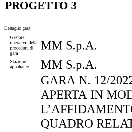
PROGETTO 3
Dettaglio gara
Dettaglio gara
Gestore
MM S.p.A.
operativo della
procedura di
gara
MM S.p.A.
Stazione
appaltante
GARA N. 12/2022/GAL -
APERTA IN MO
L’AFFIDAMENT
QUADRO RELAT