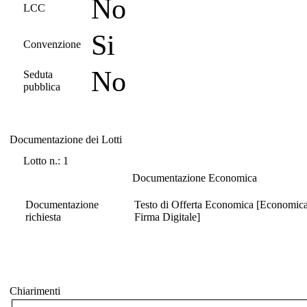
No
LCC
Si
Convenzione
No
Seduta
pubblica
Documentazione dei Lotti
Documentazione dei Lotti
Lotto n.: 1
Documentazione Economica
Documentazione
Testo di Offerta Economica [Economica -
richiesta
Firma Digitale]
Chiarimenti