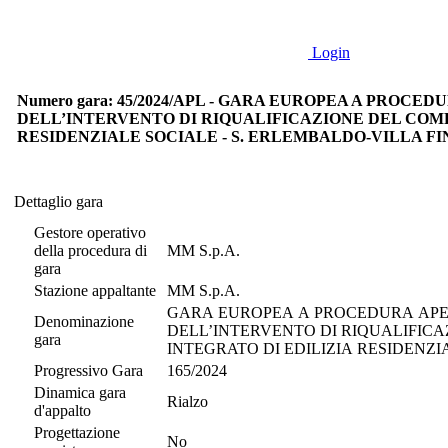
Login
Numero gara: 45/2024/APL - GARA EUROPEA A PROCED
DELL’INTERVENTO DI RIQUALIFICAZIONE DEL COM
RESIDENZIALE SOCIALE - S. ERLEMBALDO-VILLA FI
Dettaglio gara
Dettaglio gara
Gestore operativo
della procedura di
MM S.p.A.
gara
Stazione appaltante
MM S.p.A.
GARA EUROPEA A PROCEDURA APERTA
Denominazione
DELL’INTERVENTO DI RIQUALIFIC
gara
INTEGRATO DI EDILIZIA RESIDENZI
Progressivo Gara
165/2024
Dinamica gara
Rialzo
d'appalto
Progettazione
No