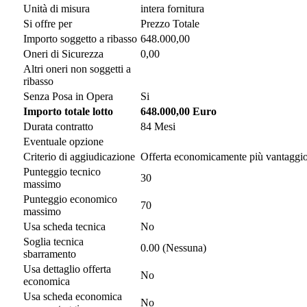
Unità di misura
intera fornitura
Si offre per
Prezzo Totale
Importo soggetto a ribasso
648.000,00
Oneri di Sicurezza
0,00
Altri oneri non soggetti a
ribasso
Senza Posa in Opera
Si
Importo totale lotto
648.000,00 Euro
Durata contratto
84 Mesi
Eventuale opzione
Criterio di aggiudicazione
Offerta economicamente più vantaggi
Punteggio tecnico
30
massimo
Punteggio economico
70
massimo
Usa scheda tecnica
No
Soglia tecnica
0.00 (Nessuna)
sbarramento
Usa dettaglio offerta
No
economica
Usa scheda economica
No