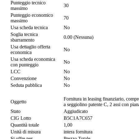
Punteggio tecnico
30
massimo
Punteggio economico
70
massimo
Usa scheda tecnica
No
Soglia tecnica
0.00 (Nessuna)
sbarramento
Usa dettaglio offerta
No
economica
Usa scheda economica
No
con punteggio
LCC
No
Convenzione
No
Seduta pubblica
No
Fornitura in leasing finanziario, comp
Oggetto
a seggiolino patente C, 2 assi con pia
Stato
Aggiudicato
CIG Lotto
B5C1A7C657
Quantità totale
1,00
Unità di misura
intera fornitura
Si offre per
Prezzo Totale