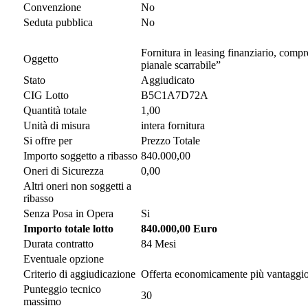
Convenzione
No
Seduta pubblica
No
Fornitura in leasing finanziario, comp
Oggetto
pianale scarrabile”
Stato
Aggiudicato
CIG Lotto
B5C1A7D72A
Quantità totale
1,00
Unità di misura
intera fornitura
Si offre per
Prezzo Totale
Importo soggetto a ribasso
840.000,00
Oneri di Sicurezza
0,00
Altri oneri non soggetti a
ribasso
Senza Posa in Opera
Si
Importo totale lotto
840.000,00 Euro
Durata contratto
84 Mesi
Eventuale opzione
Criterio di aggiudicazione
Offerta economicamente più vantaggi
Punteggio tecnico
30
massimo