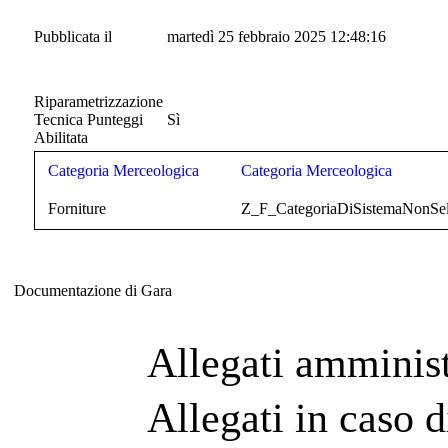
Pubblicata il
martedì 25 febbraio 2025 12:48:16
Riparametrizzazione
Tecnica Punteggi
Sì
Abilitata
Categoria Merceologica
Categoria Merceologica
Forniture
Z_F_CategoriaDiSistemaNonSel
Documentazione di Gara
Documentazione di Gara
Allegati amminist
Allegati in caso d