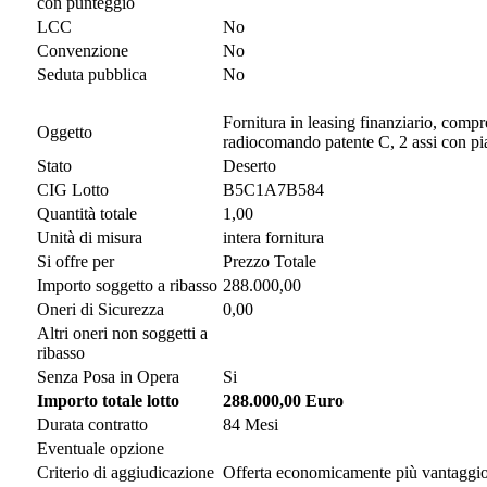
con punteggio
LCC
No
Convenzione
No
Seduta pubblica
No
Fornitura in leasing finanziario, comp
Oggetto
radiocomando patente C, 2 assi con pi
Stato
Deserto
CIG Lotto
B5C1A7B584
Quantità totale
1,00
Unità di misura
intera fornitura
Si offre per
Prezzo Totale
Importo soggetto a ribasso
288.000,00
Oneri di Sicurezza
0,00
Altri oneri non soggetti a
ribasso
Senza Posa in Opera
Si
Importo totale lotto
288.000,00 Euro
Durata contratto
84 Mesi
Eventuale opzione
Criterio di aggiudicazione
Offerta economicamente più vantaggi