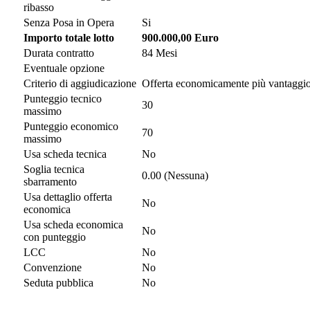
ribasso
Senza Posa in Opera
Si
Importo totale lotto
900.000,00 Euro
Durata contratto
84 Mesi
Eventuale opzione
Criterio di aggiudicazione
Offerta economicamente più vantaggi
Punteggio tecnico
30
massimo
Punteggio economico
70
massimo
Usa scheda tecnica
No
Soglia tecnica
0.00 (Nessuna)
sbarramento
Usa dettaglio offerta
No
economica
Usa scheda economica
No
con punteggio
LCC
No
Convenzione
No
Seduta pubblica
No