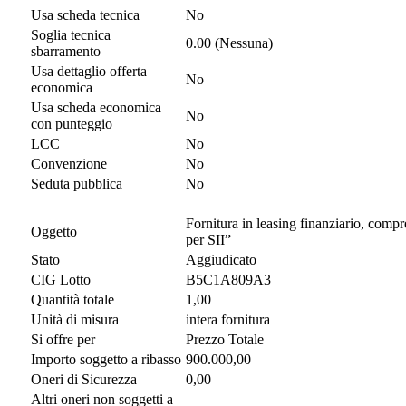
Usa scheda tecnica
No
Soglia tecnica
0.00 (Nessuna)
sbarramento
Usa dettaglio offerta
No
economica
Usa scheda economica
No
con punteggio
LCC
No
Convenzione
No
Seduta pubblica
No
Fornitura in leasing finanziario, compr
Oggetto
per SII”
Stato
Aggiudicato
CIG Lotto
B5C1A809A3
Quantità totale
1,00
Unità di misura
intera fornitura
Si offre per
Prezzo Totale
Importo soggetto a ribasso
900.000,00
Oneri di Sicurezza
0,00
Altri oneri non soggetti a