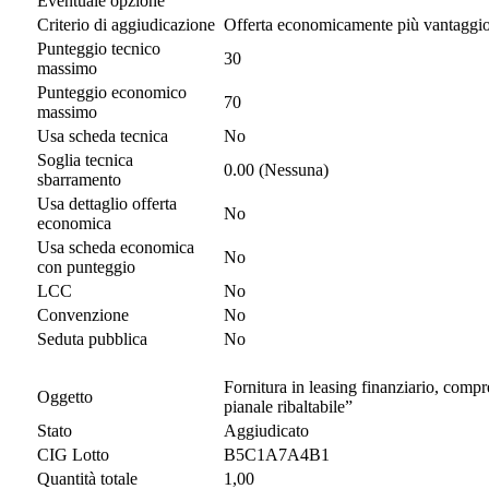
Eventuale opzione
Criterio di aggiudicazione
Offerta economicamente più vantaggi
Punteggio tecnico
30
massimo
Punteggio economico
70
massimo
Usa scheda tecnica
No
Soglia tecnica
0.00 (Nessuna)
sbarramento
Usa dettaglio offerta
No
economica
Usa scheda economica
No
con punteggio
LCC
No
Convenzione
No
Seduta pubblica
No
Fornitura in leasing finanziario, comp
Oggetto
pianale ribaltabile”
Stato
Aggiudicato
CIG Lotto
B5C1A7A4B1
Quantità totale
1,00