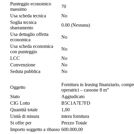
Punteggio economico
70
massimo
Usa scheda tecnica
No
Soglia tecnica
0.00 (Nessuna)
sbarramento
Usa dettaglio offerta
No
economica
Usa scheda economica
No
con punteggio
LCC
No
Convenzione
No
Seduta pubblica
No
Fornitura in leasing finanziario, comp
Oggetto
operatrici – cassone 8 m”
Stato
Aggiudicato
CIG Lotto
B5C1A7E7FD
Quantità totale
1,00
Unità di misura
intera fornitura
Si offre per
Prezzo Totale
Importo soggetto a ribasso
600.000,00