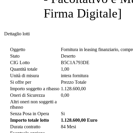
Firma Digitale]
Dettaglio lotti
Dettaglio lotti
Oggetto
Fornitura in leasing finanziario, comp
Stato
Deserto
CIG Lotto
B5C1A793DE
Quantità totale
1,00
Unità di misura
intera fornitura
Si offre per
Prezzo Totale
Importo soggetto a ribasso
1.128.600,00
Oneri di Sicurezza
0,00
Altri oneri non soggetti a
ribasso
Senza Posa in Opera
Si
Importo totale lotto
1.128.600,00 Euro
Durata contratto
84 Mesi