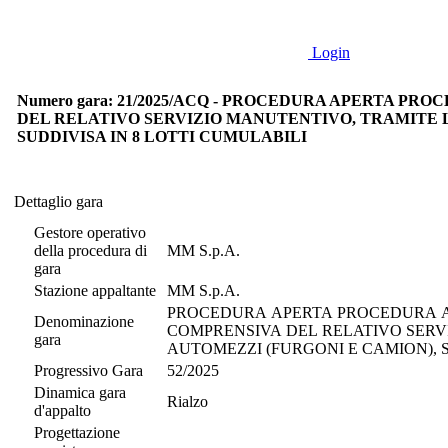
Login
Numero gara: 21/2025/ACQ - PROCEDURA APERTA P
DEL RELATIVO SERVIZIO MANUTENTIVO, TRAMITE LE
SUDDIVISA IN 8 LOTTI CUMULABILI
Dettaglio gara
Dettaglio gara
Gestore operativo
della procedura di
MM S.p.A.
gara
Stazione appaltante
MM S.p.A.
PROCEDURA APERTA PROCEDURA A
Denominazione
COMPRENSIVA DEL RELATIVO SERVI
gara
AUTOMEZZI (FURGONI E CAMION), S
Progressivo Gara
52/2025
Dinamica gara
Rialzo
d'appalto
Progettazione