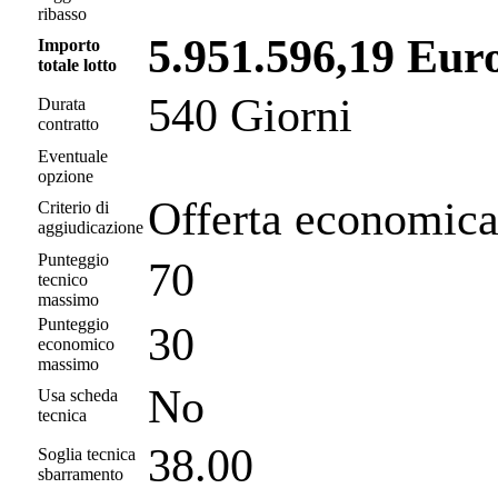
ribasso
5.951.596,19 Eur
Importo
totale lotto
540 Giorni
Durata
contratto
Eventuale
opzione
Offerta economica
Criterio di
aggiudicazione
Punteggio
70
tecnico
massimo
Punteggio
30
economico
massimo
No
Usa scheda
tecnica
38.00
Soglia tecnica
sbarramento