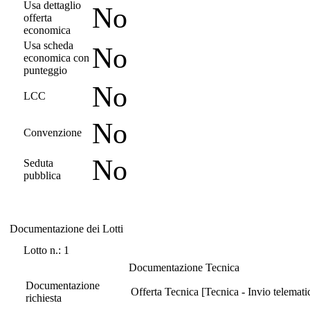
Usa dettaglio
No
offerta
economica
Usa scheda
No
economica con
punteggio
No
LCC
No
Convenzione
No
Seduta
pubblica
Documentazione dei Lotti
Documentazione dei Lotti
Lotto n.: 1
Documentazione Tecnica
Documentazione
Offerta Tecnica [Tecnica - Invio telemati
richiesta