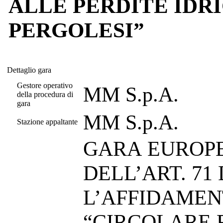
ALLE PERDITE IDRI
PERGOLESI”
Dettaglio gara
Dettaglio gara
Gestore operativo
MM S.p.A.
della procedura di
gara
MM S.p.A.
Stazione appaltante
GARA EUROPE
DELL’ART. 71 
L’AFFIDAMEN
“CIRCOLARE 