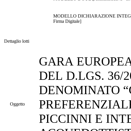
MODELLO DICHIARAZIONE INTEGRATIVA DG
Firma Digitale]
Dettaglio lotti
Dettaglio lotti
GARA EUROPEA 
DEL D.LGS. 36
DENOMINATO “
PREFERENZIALE
Oggetto
PICCINNI E IN