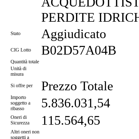
ACQUEDOTTISTI
PERDITE IDRIC
Aggiudicato
Stato
B02D57A04B
CIG Lotto
Quantità totale
Unità di
misura
Prezzo Totale
Si offre per
Importo
5.836.031,54
soggetto a
ribasso
115.564,65
Oneri di
Sicurezza
Altri oneri non
soggetti a