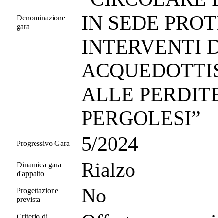
IN SEDE PROT
Denominazione
gara
INTERVENTI 
ACQUEDOTTIS
ALLE PERDITE
PERGOLESI”
5/2024
Progressivo Gara
Rialzo
Dinamica gara
d'appalto
No
Progettazione
prevista
Criterio di