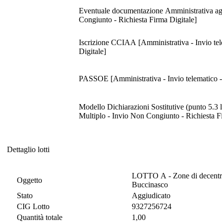
Eventuale documentazione Amministrativa aggi
Congiunto - Richiesta Firma Digitale]
Iscrizione CCIAA [Amministrativa - Invio tel
Digitale]
PASSOE [Amministrativa - Invio telematico - 
Modello Dichiarazioni Sostitutive (punto 5.3 l
Multiplo - Invio Non Congiunto - Richiesta F
Dettaglio lotti
Dettaglio lotti
LOTTO A - Zone di decentram
Oggetto
Buccinasco
Stato
Aggiudicato
CIG Lotto
9327256724
Quantità totale
1,00