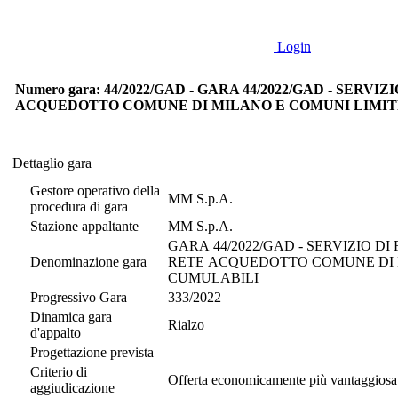
Login
Numero gara: 44/2022/GAD - GARA 44/2022/GAD - SE
ACQUEDOTTO COMUNE DI MILANO E COMUNI LIMITR
Dettaglio gara
Dettaglio gara
Gestore operativo della
MM S.p.A.
procedura di gara
Stazione appaltante
MM S.p.A.
GARA 44/2022/GAD - SERVIZIO 
Denominazione gara
RETE ACQUEDOTTO COMUNE DI M
CUMULABILI
Progressivo Gara
333/2022
Dinamica gara
Rialzo
d'appalto
Progettazione prevista
Criterio di
Offerta economicamente più vantaggiosa
aggiudicazione