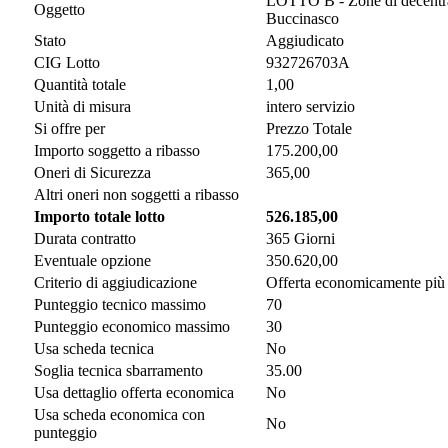
LOTTO B - Zone di decentram
Oggetto
Buccinasco
Stato
Aggiudicato
CIG Lotto
932726703A
Quantità totale
1,00
Unità di misura
intero servizio
Si offre per
Prezzo Totale
Importo soggetto a ribasso
175.200,00
Oneri di Sicurezza
365,00
Altri oneri non soggetti a ribasso
Importo totale lotto
526.185,00
Durata contratto
365 Giorni
Eventuale opzione
350.620,00
Criterio di aggiudicazione
Offerta economicamente più
Punteggio tecnico massimo
70
Punteggio economico massimo
30
Usa scheda tecnica
No
Soglia tecnica sbarramento
35.00
Usa dettaglio offerta economica
No
Usa scheda economica con
No
punteggio