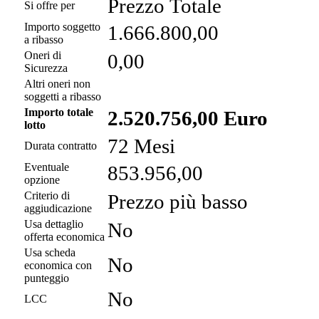
Prezzo Totale
Si offre per
Importo soggetto
1.666.800,00
a ribasso
Oneri di
0,00
Sicurezza
Altri oneri non
soggetti a ribasso
Importo totale
2.520.756,00 Euro
lotto
72 Mesi
Durata contratto
Eventuale
853.956,00
opzione
Criterio di
Prezzo più basso
aggiudicazione
Usa dettaglio
No
offerta economica
Usa scheda
No
economica con
punteggio
No
LCC