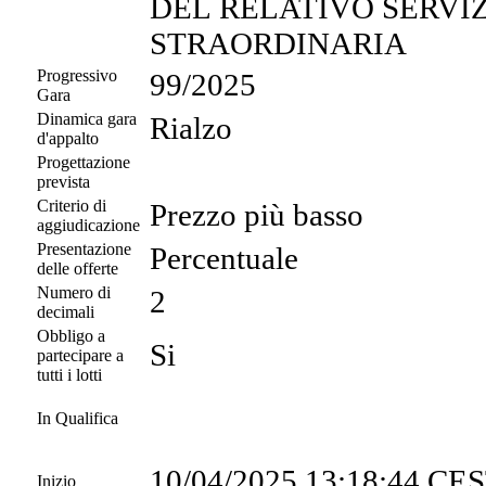
DEL RELATIVO SERVI
STRAORDINARIA
Progressivo
99/2025
Gara
Dinamica gara
Rialzo
d'appalto
Progettazione
prevista
Criterio di
Prezzo più basso
aggiudicazione
Presentazione
Percentuale
delle offerte
Numero di
2
decimali
Obbligo a
Si
partecipare a
tutti i lotti
In Qualifica
10/04/2025 13:18:44 CE
Inizio