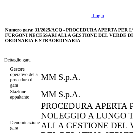
Login
Numero gara: 31/2025/ACQ - PROCEDURA APERTA PE
FURGONI NECESSARI ALLA GESTIONE DEL VERDE DE
ORDINARIA E STRAORDINARIA
Dettaglio gara
Dettaglio gara
Gestore
operativo della
MM S.p.A.
procedura di
gara
Stazione
MM S.p.A.
appaltante
PROCEDURA APERTA P
NOLEGGIO A LUNGO T
Denominazione
ALLA GESTIONE DEL 
gara