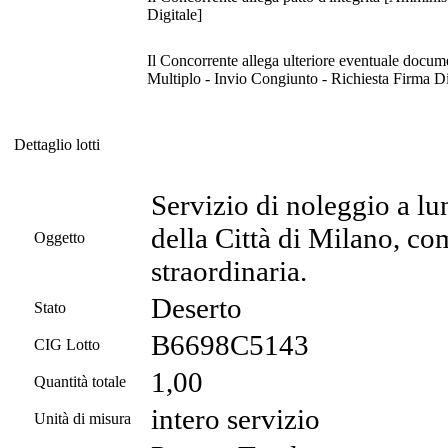
Digitale]
Il Concorrente allega ulteriore eventuale docume
Multiplo - Invio Congiunto - Richiesta Firma Di
Dettaglio lotti
Dettaglio lotti
Servizio di noleggio a lu
della Città di Milano, co
Oggetto
straordinaria.
Deserto
Stato
B6698C5143
CIG Lotto
1,00
Quantità totale
intero servizio
Unità di misura