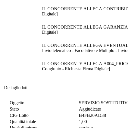
IL CONCORRENTE ALLEGA CONTRIBUTO ANAC [Am
Digitale]
IL CONCORRENTE ALLEGA GARANZIA PROVVISORIA [Amministrativa - Invio telematico - Obbligatorio e Mult
Digitale]
IL CONCORRENTE ALLEGA EVENTUALE E
Invio telematico - Facoltativo e Multiplo - Inv
IL CONCORRENTE ALLEGA A004_PRICK_Privacy C
Congiunto - Richiesta Firma Digitale]
Dettaglio lotti
Dettaglio lotti
Oggetto
SERVIZIO SOSTITUTI
Stato
Aggiudicato
CIG Lotto
B4FB20AD38
Quantità totale
1,00
Unità di misura
servizio