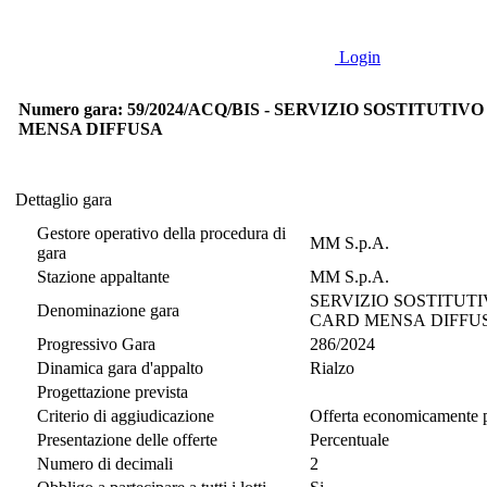
Login
Numero gara: 59/2024/ACQ/BIS - SERVIZIO SOSTITU
MENSA DIFFUSA
Dettaglio gara
Dettaglio gara
Gestore operativo della procedura di
MM S.p.A.
gara
Stazione appaltante
MM S.p.A.
SERVIZIO SOSTITUT
Denominazione gara
CARD MENSA DIFFU
Progressivo Gara
286/2024
Dinamica gara d'appalto
Rialzo
Progettazione prevista
Criterio di aggiudicazione
Offerta economicamente p
Presentazione delle offerte
Percentuale
Numero di decimali
2