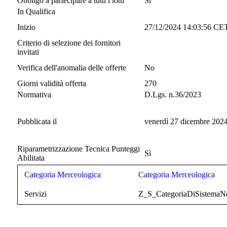
Obbligo a partecipare a tutti i lotti
Si
In Qualifica
Inizio
27/12/2024 14:03:56 CE
Criterio di selezione dei fornitori
invitati
Verifica dell'anomalia delle offerte
No
Giorni validità offerta
270
Normativa
D.Lgs. n.36/2023
Pubblicata il
venerdì 27 dicembre 202
Riparametrizzazione Tecnica Punteggi
Sì
Abilitata
Categoria Merceologica
Categoria Merceologica
Servizi
Z_S_CategoriaDiSistemaNo