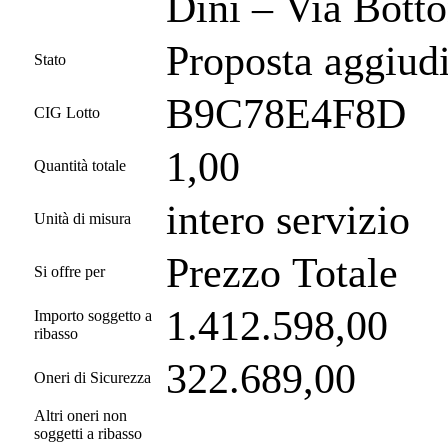
Dini – Via Bott
Proposta aggiud
Stato
B9C78E4F8D
CIG Lotto
1,00
Quantità totale
intero servizio
Unità di misura
Prezzo Totale
Si offre per
1.412.598,00
Importo soggetto a
ribasso
322.689,00
Oneri di Sicurezza
Altri oneri non
soggetti a ribasso