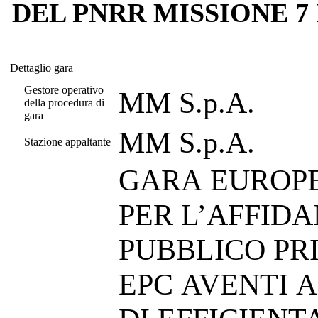
DEL PNRR MISSIONE 7
Dettaglio gara
Dettaglio gara
Gestore operativo
MM S.p.A.
della procedura di
gara
MM S.p.A.
Stazione appaltante
GARA EUROP
PER L’AFFID
PUBBLICO PRI
EPC AVENTI 