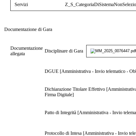
Servizi
Z_S_CategoriaDiSistemaNonSelezio
Documentazione di Gara
Documentazione di Gara
Documentazione
Disciplinare di Gara
allegata
DGUE [Amministrativa - Invio telematico - Obbl
Dichiarazione Titolare Effettivo [Amministrativ
Firma Digitale]
Patto di Integrità [Amministrativa - Invio telem
Protocollo di Intesa [Amministrativa - Invio tel