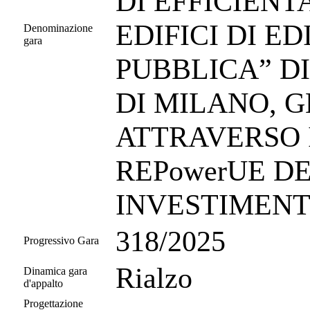
DI EFFICIEN
EDIFICI DI E
Denominazione
gara
PUBBLICA” D
DI MILANO, GE
ATTRAVERSO 
REPowerUE DE
INVESTIMENT
318/2025
Progressivo Gara
Rialzo
Dinamica gara
d'appalto
Progettazione