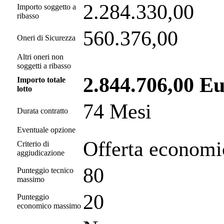
2.284.330,00
Importo soggetto a
ribasso
560.376,00
Oneri di Sicurezza
Altri oneri non
soggetti a ribasso
2.844.706,00 E
Importo totale
lotto
74 Mesi
Durata contratto
Eventuale opzione
Offerta economi
Criterio di
aggiudicazione
80
Punteggio tecnico
massimo
20
Punteggio
economico massimo