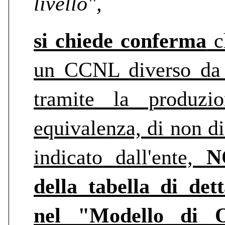
livello",
si chiede conferma
c
un CCNL diverso da q
tramite la produzi
equivalenza, di non d
indicato dall'ente,
N
della tabella di det
nel "Modello di O