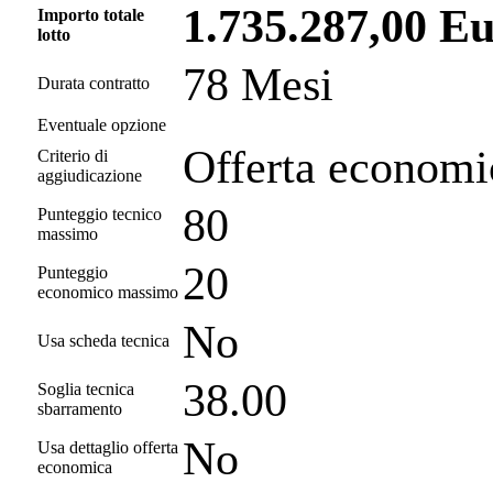
1.735.287,00 E
Importo totale
lotto
78 Mesi
Durata contratto
Eventuale opzione
Offerta economi
Criterio di
aggiudicazione
80
Punteggio tecnico
massimo
20
Punteggio
economico massimo
No
Usa scheda tecnica
38.00
Soglia tecnica
sbarramento
No
Usa dettaglio offerta
economica