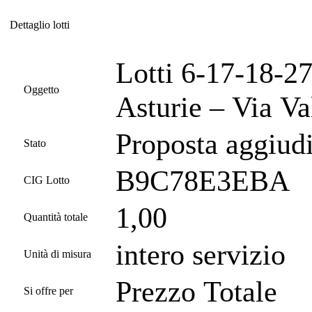
Dettaglio lotti
Dettaglio lotti
Lotti 6-17-18-2
Oggetto
Asturie – Via Va
Proposta aggiud
Stato
B9C78E3EBA
CIG Lotto
1,00
Quantità totale
intero servizio
Unità di misura
Prezzo Totale
Si offre per