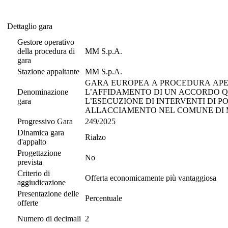
Dettaglio gara
Dettaglio gara
Gestore operativo
della procedura di
MM S.p.A.
gara
Stazione appaltante
MM S.p.A.
GARA EUROPEA A PROCEDURA APERTA
Denominazione
L’AFFIDAMENTO DI UN ACCORDO QU
gara
L’ESECUZIONE DI INTERVENTI DI P
ALLACCIAMENTO NEL COMUNE DI M
Progressivo Gara
249/2025
Dinamica gara
Rialzo
d'appalto
Progettazione
No
prevista
Criterio di
Offerta economicamente più vantaggiosa
aggiudicazione
Presentazione delle
Percentuale
offerte
Numero di decimali
2