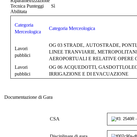
Riparametrizzazione
Tecnica Punteggi
Sì
Abilitata
Categoria
Categoria Merceologica
Merceologica
OG 03 STRADE, AUTOSTRADE, PONTI,
Lavori
LINEE TRANVIARIE, METROPOLITANE
pubblici
AEROPORTUALI E RELATIVE OPERE
Lavori
OG 06 ACQUEDOTTI, GASDOTTI,OLEO
pubblici
IRRIGAZIONE E DI EVACUAZIONE
Documentazione di Gara
Documentazione di Gara
CSA
Disciplinare di gara