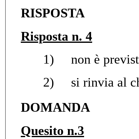
RISPOSTA
Risposta n. 4
1)
non è previs
2)
si rinvia al 
DOMANDA
Quesito n.3