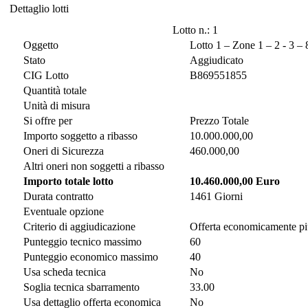
Dettaglio lotti
Dettaglio lotti
Lotto n.: 1
Oggetto
Lotto 1 – Zone 1 – 2 - 3 – 
Stato
Aggiudicato
CIG Lotto
B869551855
Quantità totale
Unità di misura
Si offre per
Prezzo Totale
Importo soggetto a ribasso
10.000.000,00
Oneri di Sicurezza
460.000,00
Altri oneri non soggetti a ribasso
Importo totale lotto
10.460.000,00 Euro
Durata contratto
1461 Giorni
Eventuale opzione
Criterio di aggiudicazione
Offerta economicamente pi
Punteggio tecnico massimo
60
Punteggio economico massimo
40
Usa scheda tecnica
No
Soglia tecnica sbarramento
33.00
Usa dettaglio offerta economica
No