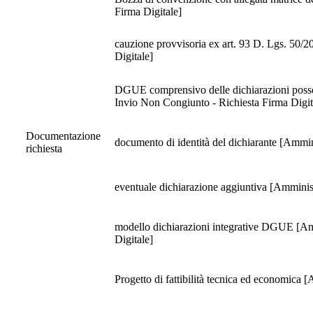
Firma Digitale]
cauzione provvisoria ex art. 93 D. Lgs. 50/2016 [Amministrativa - Invio telematico - Obbligatorio e Multiplo - Invio Congiunto - Rich
Digitale]
DGUE comprensivo delle dichiarazioni possess
Invio Non Congiunto - Richiesta Firma Digit
Documentazione
documento di identità del dichiarante [Ammini
richiesta
eventuale dichiarazione aggiuntiva [Amminist
modello dichiarazioni integrative DGUE [Amm
Digitale]
Progetto di fattibilità tecnica ed economica 