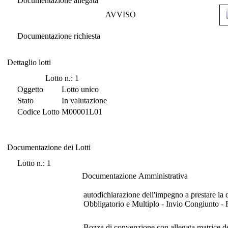
Documentazione allegata
AVVISO
Documentazione richiesta
Dettaglio lotti
Dettaglio lotti
Lotto n.: 1
Oggetto
Lotto unico
Stato
In valutazione
Codice Lotto
M00001L01
Documentazione dei Lotti
Documentazione dei Lotti
Lotto n.: 1
Documentazione Amministrativa
autodichiarazione dell'impegno a prestare la 
Obbligatorio e Multiplo - Invio Congiunto - 
Bozza di convenzione con allegata matrice dei