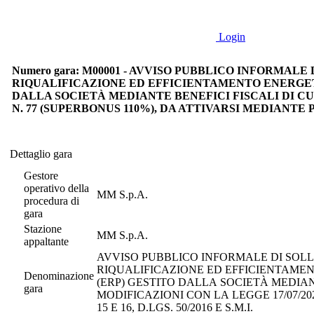
Login
Numero gara: M00001 - AVVISO PUBBLICO INFORMAL
RIQUALIFICAZIONE ED EFFICIENTAMENTO ENERGETI
DALLA SOCIETÀ MEDIANTE BENEFICI FISCALI DI CUI A
N. 77 (SUPERBONUS 110%), DA ATTIVARSI MEDIANTE PRO
Dettaglio gara
Dettaglio gara
Gestore
operativo della
MM S.p.A.
procedura di
gara
Stazione
MM S.p.A.
appaltante
AVVISO PUBBLICO INFORMALE DI SOLL
RIQUALIFICAZIONE ED EFFICIENTAMEN
Denominazione
(ERP) GESTITO DALLA SOCIETÀ MEDIANTE
gara
MODIFICAZIONI CON LA LEGGE 17/07/20
15 E 16, D.LGS. 50/2016 E S.M.I.