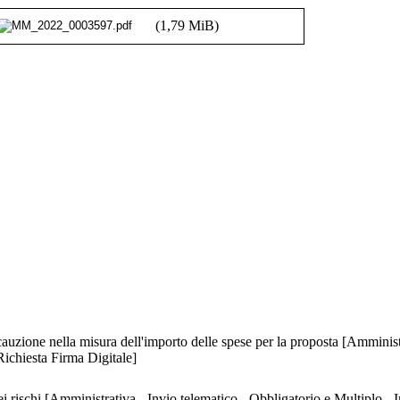
(1,79 MiB)
cauzione nella misura dell'importo delle spese per la proposta [Amministr
Richiesta Firma Digitale]
 rischi [Amministrativa - Invio telematico - Obbligatorio e Multiplo - 