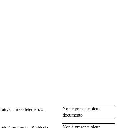
Non è presente alcun
ativa - Invio telematico -
documento
Non è presente alcun
Invio Congiunto - Richiesta