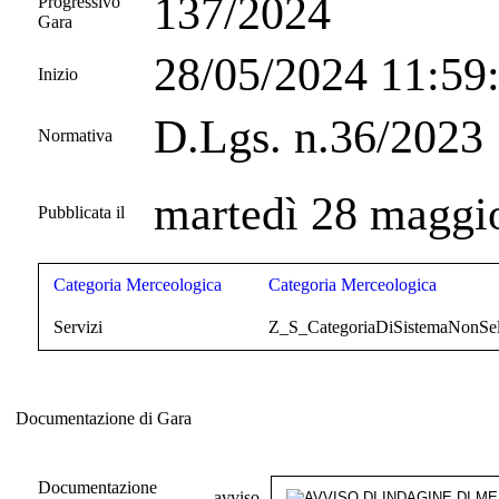
137/2024
Progressivo
Gara
28/05/2024 11:5
Inizio
D.Lgs. n.36/2023
Normativa
martedì 28 maggi
Pubblicata il
Categoria Merceologica
Categoria Merceologica
Servizi
Z_S_CategoriaDiSistemaNonSel
Documentazione di Gara
Documentazione di Gara
Documentazione
avviso