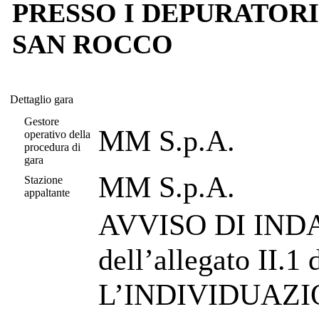
PRESSO I DEPURATOR
SAN ROCCO
Dettaglio gara
Dettaglio gara
Gestore
MM S.p.A.
operativo della
procedura di
gara
MM S.p.A.
Stazione
appaltante
AVVISO DI INDA
dell’allegato II.1
L’INDIVIDUAZI