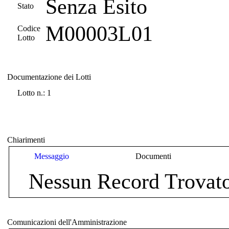
Senza Esito
Stato
M00003L01
Codice
Lotto
Documentazione dei Lotti
Documentazione dei Lotti
Lotto n.: 1
Chiarimenti
Messaggio
Documenti
Nessun Record Trovat
Comunicazioni dell'Amministrazione