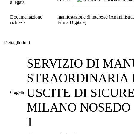
allegata
Documentazione
manifestazione di interesse [Amministrat
richiesta
Firma Digitale]
Dettaglio lotti
Dettaglio lotti
SERVIZIO DI MA
STRAORDINARIA D
USCITE DI SICUR
Oggetto
MILANO NOSEDO E
1