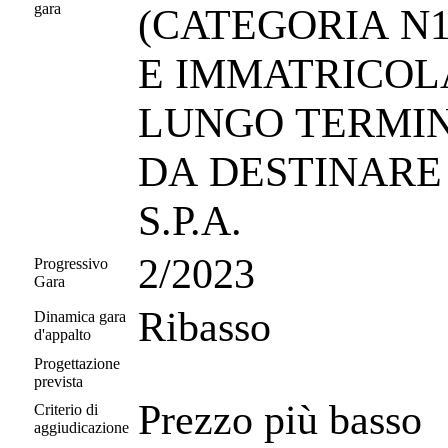
gara
(CATEGORIA N1
E IMMATRICOL
LUNGO TERMINE SENZA CONDUCENTE,
DA DESTINARE
S.P.A.
2/2023
Progressivo
Gara
Ribasso
Dinamica gara
d'appalto
Progettazione
prevista
Prezzo più basso
Criterio di
aggiudicazione