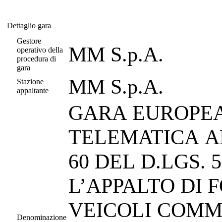
Dettaglio gara
Dettaglio gara
Gestore
MM S.p.A.
operativo della
procedura di
gara
MM S.p.A.
Stazione
appaltante
GARA EUROPE
TELEMATICA AP
60 DEL D.LGS. 50/2016 SS.MM.II. PER
L’APPALTO DI F
VEICOLI COMM
Denominazione