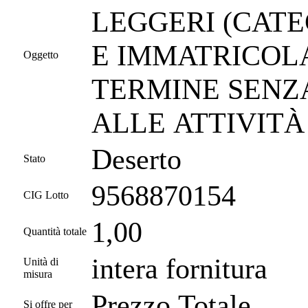
LEGGERI (CATE
E IMMATRICOL
Oggetto
TERMINE SENZ
ALLE ATTIVITÀ 
Deserto
Stato
9568870154
CIG Lotto
1,00
Quantità totale
intera fornitura
Unità di
misura
Prezzo Totale
Si offre per