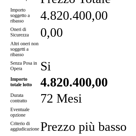
Importo
4.820.400,00
soggetto a
ribasso
0,00
Oneri di
Sicurezza
Altri oneri non
soggetti a
ribasso
Si
Senza Posa in
Opera
4.820.400,00
Importo
totale lotto
72 Mesi
Durata
contratto
Eventuale
opzione
Prezzo più basso
Criterio di
aggiudicazione