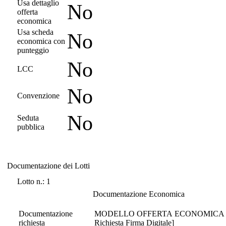
Usa dettaglio
No
offerta
economica
Usa scheda
No
economica con
punteggio
No
LCC
No
Convenzione
No
Seduta
pubblica
Documentazione dei Lotti
Documentazione dei Lotti
Lotto n.: 1
Documentazione Economica
Documentazione
MODELLO OFFERTA ECONOMICA [Economic
richiesta
Richiesta Firma Digitale]