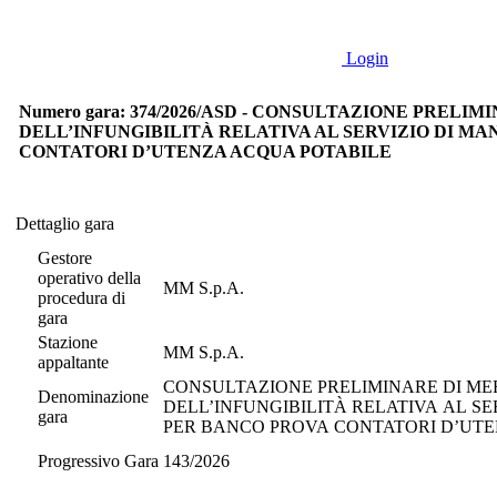
Login
Numero gara: 374/2026/ASD - CONSULTAZIONE PRELIM
DELL’INFUNGIBILITÀ RELATIVA AL SERVIZIO DI 
CONTATORI D’UTENZA ACQUA POTABILE
Dettaglio gara
Dettaglio gara
Gestore
operativo della
MM S.p.A.
procedura di
gara
Stazione
MM S.p.A.
appaltante
CONSULTAZIONE PRELIMINARE DI MERCATO AI SENSI 
Denominazione
DELL’INFUNGIBILITÀ RELATIVA AL S
gara
PER BANCO PROVA CONTATORI D’UT
Progressivo Gara
143/2026