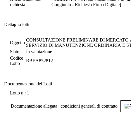
richiesta
Congiunto - Richiesta Firma Digitale]
Dettaglio lotti
Dettaglio lotti
CONSULTAZIONE PRELIMINARE DI MERCATO AI SENSI DELL’ART. 77 DEL D.LGS. 3
Oggetto
SERVIZIO DI MANUTENZIONE ORDINARIA E 
Stato
In valutazione
Codice
BBEA852812
Lotto
Documentazione dei Lotti
Documentazione dei Lotti
Lotto n.: 1
Documentazione allegata
condizioni generali di contratto