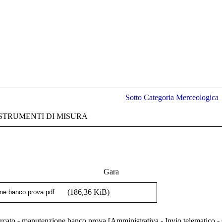
Sotto Categoria Merceologica
 STRUMENTI DI MISURA
Gara
(186,36 KiB)
o - manutenzione banco prova [Amministrativa - Invio telematico - O