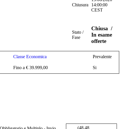
Chiusura
14:00:00
CEST
Chiusa
/
Stato /
In esame
Fase
offerte
Classe Economica
Prevalente
Fino a € 39.999,00
Si
(48,48
bbligatorio e Multiplo - Invio