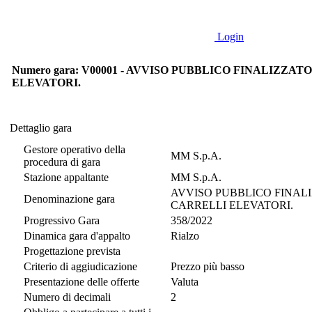
Login
Numero gara: V00001 - AVVISO PUBBLICO FINALIZZAT
ELEVATORI.
Dettaglio gara
Dettaglio gara
Gestore operativo della
MM S.p.A.
procedura di gara
Stazione appaltante
MM S.p.A.
AVVISO PUBBLICO FINALIZ
Denominazione gara
CARRELLI ELEVATORI.
Progressivo Gara
358/2022
Dinamica gara d'appalto
Rialzo
Progettazione prevista
Criterio di aggiudicazione
Prezzo più basso
Presentazione delle offerte
Valuta
Numero di decimali
2