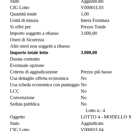
Stato
Aggiudicato
CIG Lotto
V00001L03
Quantità totale
1,00
Unità di misura
Intera Fornitura
Si offre per
Prezzo Totale
Importo soggetto a ribasso
3.000,00
Oneri di Sicurezza
Altri oneri non soggetti a ribasso
Importo totale lotto
3.000,00
Durata contratto
Eventuale opzione
Criterio di aggiudicazione
Prezzo più basso
Usa dettaglio offerta economica
No
Usa scheda economica con punteggio
No
LCC
No
Convenzione
No
Seduta pubblica
No
Lotto n.: 4
Oggetto
LOTTO 4 - MODELLO XE 15
Stato
Aggiudicato
CIG Lotto
V00001L04