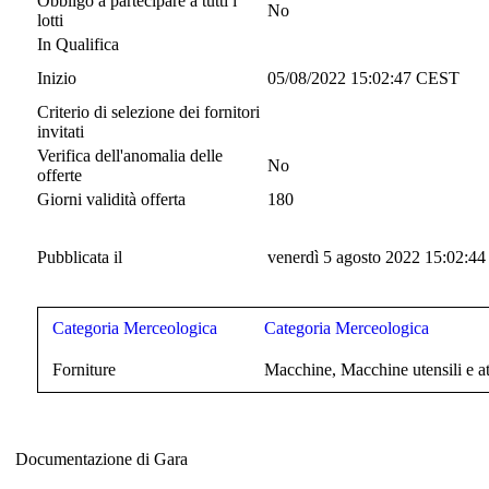
Obbligo a partecipare a tutti i
No
lotti
In Qualifica
Inizio
05/08/2022 15:02:47 CEST
Criterio di selezione dei fornitori
invitati
Verifica dell'anomalia delle
No
offerte
Giorni validità offerta
180
Pubblicata il
venerdì 5 agosto 2022 15:02:44
Categoria Merceologica
Categoria Merceologica
Forniture
Macchine, Macchine utensili e at
Documentazione di Gara
Documentazione di Gara