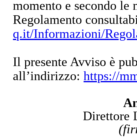
momento e secondo le mo
Regolamento consultabi
q.it/Informazioni/Rego
Il presente Avviso è pu
all’indirizzo:
https://mm
An
Direttore 
(fi