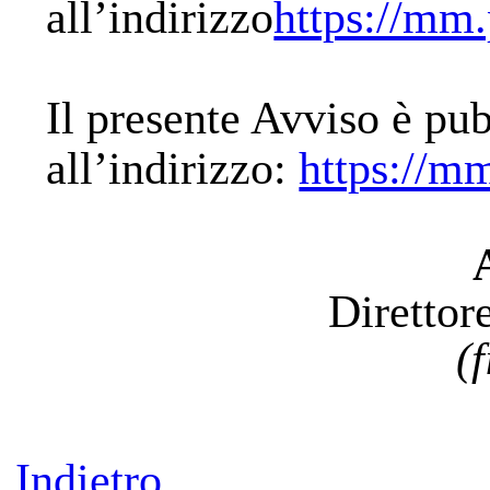
all’indirizzo
https://mm.
Il presente Avviso è pu
all’indirizzo:
https://mm
Direttor
(
Indietro