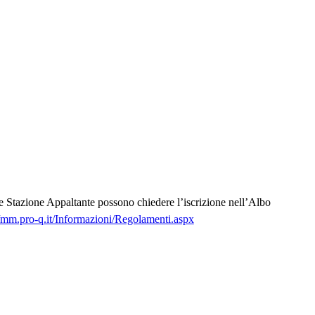
nte Stazione Appaltante possono chiedere l’iscrizione nell’Albo
//mm.pro-q.it/Informazioni/Regolamenti.aspx