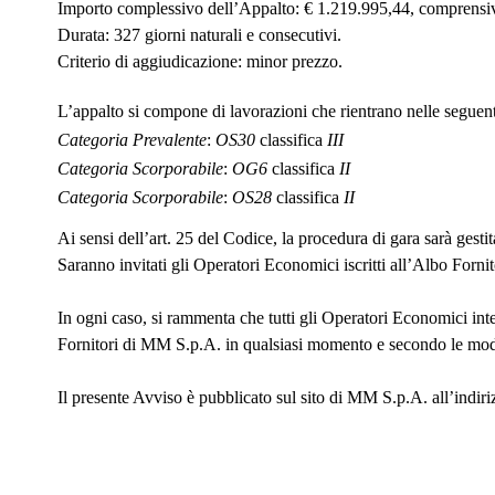
Importo complessivo dell’Appalto
: € 1.219.995,44,
comprensivo
Durata
: 327 giorni naturali e consecutivi.
Criterio di aggiudicazione
: minor prezzo.
L’appalto si compone di lavorazioni che rientrano nelle seguent
Categoria Prevalente
:
OS30
classifica
III
Categoria Scorporabile
:
OG6
classifica
II
Categoria Scorporabile
:
OS28
classifica
II
Ai sensi dell’art. 25 del Codice, la procedura di gara sarà gest
Saranno invitati gli Operatori Economici iscritti all’Albo Forni
In ogni caso, si rammenta che tutti gli Operatori Economici inte
Fornitori di MM S.p.A. in qualsiasi momento e secondo le modal
Il presente Avviso è pubblicato sul sito di MM S.p.A. all’indir