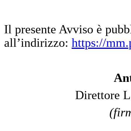
Il presente Avviso è pubb
all’indirizzo:
https://mm.p
Ant
Direttore L
(fir