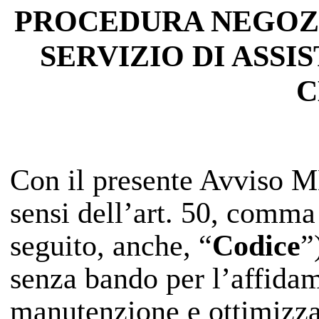
PROCEDURA NEGOZI
SERVIZIO DI ASS
C
Con il presente Avviso M
sensi dell’art. 50, comma 
seguito, anche, “
Codice
”
senza bando per l’affidam
manutenzione e ottimizza