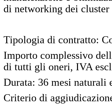
di networking dei clust
Tipologia di contratto
: C
Importo complessivo del
di tutti gli oneri, IVA esc
Durata
: 36 mesi naturali 
Criterio di aggiudicazion